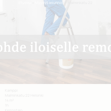
Etusivu
Myydyt asunnot
Malminkatu 22
Kamppi
Malminkatu 22
Helsinki
14 m²
1h
Kerrostalo