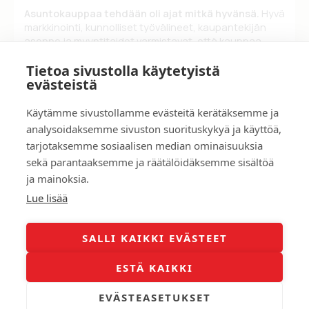
Asuntokauppaa tehdään oli ajat mitkä hyvänsä.
Hyvä
markkinointi, kunnolliset työvälineet, kaupantekijän
asenne ja myyntitaidot varmistavat, että kauppaa
tehdään oli markkinatilanne mikä hyvänsä.
Tietoa sivustolla käytetyistä
evästeistä
Käytämme sivustollamme evästeitä kerätäksemme ja
analysoidaksemme sivuston suorituskykyä ja käyttöä,
SOITA HETI 0458932189
tarjotaksemme sosiaalisen median ominaisuuksia
sekä parantaaksemme ja räätälöidäksemme sisältöä
ja mainoksia.
Asuntoarvio myös etänä
Lue lisää
SALLI KAIKKI EVÄSTEET
Covid-19 -viruksen myötä moni asia muuttui. Kun
ESTÄ KAIKKI
välteltiin fyysistä kontaktia toisiin ihmisiin, otettiin
käyttöön videoyhteydet. Vastuullisuus myös tässä oli
tärkeää ja siksi asuntoarvioita tehtiin etänä. Edelleen
EVÄSTEASETUKSET