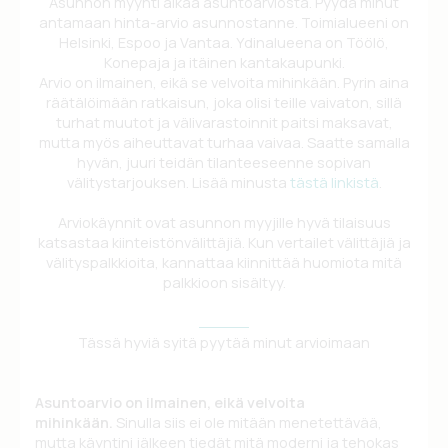
Asunnon myynti alkaa asuntoarviosta. Pyydä minut
antamaan hinta-arvio asunnostanne. Toimialueeni on
Helsinki, Espoo ja Vantaa. Ydinalueena on Töölö,
Konepaja ja itäinen kantakaupunki.
Arvio on ilmainen, eikä se velvoita mihinkään. Pyrin aina
räätälöimään ratkaisun, joka olisi teille vaivaton, sillä
turhat muutot ja välivarastoinnit paitsi maksavat,
mutta myös aiheuttavat turhaa vaivaa. Saatte samalla
hyvän, juuri teidän tilanteeseenne sopivan
välitystarjouksen. Lisää minusta
tästä linkistä
.
Arviokäynnit ovat asunnon myyjille hyvä tilaisuus
katsastaa kiinteistönvälittäjiä. Kun vertailet välittäjiä ja
välityspalkkioita, kannattaa kiinnittää huomiota mitä
palkkioon sisältyy.
Tässä hyviä syitä pyytää minut arvioimaan
Asuntoarvio on ilmainen, eikä velvoita
mihinkään.
Sinulla siis ei ole mitään menetettävää,
mutta käyntini jälkeen tiedät mitä moderni ja tehokas