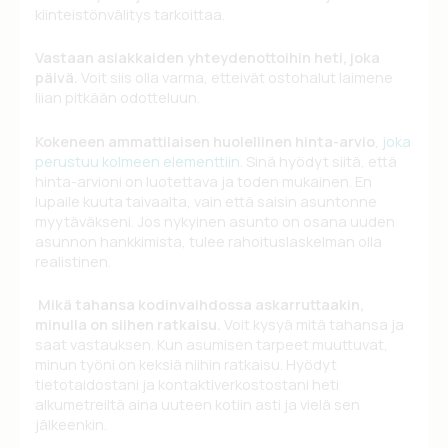
kiinteistönvälitys tarkoittaa.
Vastaan asiakkaiden yhteydenottoihin heti, joka
päivä.
Voit siis olla varma, etteivät ostohalut laimene
liian pitkään odotteluun.
Kok
eneen ammattilaisen huolellinen
hinta-arvio
,
joka
perustuu kolmeen elementtiin
. Sinä hyödyt siitä, että
hinta-arvioni on luotettava ja toden mukainen. En
lupaile kuuta taivaalta, vain että saisin asuntonne
myytäväkseni. Jos nykyinen asunto on osana uuden
asunnon hankkimista, tulee rahoituslaskelman olla
realistinen.
Mikä tahansa kodinvaihdossa askarruttaakin,
minulla on siihen ratkaisu.
Voit kysyä mitä tahansa ja
saat vastauksen. Kun asumisen tarpeet muuttuvat,
minun työni on keksiä niihin ratkaisu. Hyödyt
tietotaidostani ja kontaktiverkostostani heti
alkumetreiltä aina uuteen kotiin asti ja vielä sen
jälkeenkin.