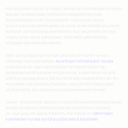
Kun asunnon kunto on saatu arvioitua istahdetaan pöydän
ääreen ja katsotaan tilastoista millaisilla hinnoilla
asuntokaupat ovat toteutuneet. Katsotaan myös
asuntotarjonta lähialueella ja nämä yhdistetään asunnon
kuntoon ja myyntiargumentteihin. Kun asunnolle on näin
saatu hinta-arvio, katsotaan vielä mitä vaihtoehtoja
ostajalla olisi samalla rahalla.
Näin tehty asunnon hinnan arviointi on monin verroin
tarkempi, kuin esimerkiksi
Asuntojen.hintatiedot-sivulla
saatava arvio. Liian optimistiset hintakäsitykset tai -
lupaukset eivät palvele myyjän etua, koska silloin myynti
pitkittyy ja lopputulos jää monesti alle markkinahinnan. En
myöskään ole tavannut ketään, joka jättäisi tilaisuuden
käyttämättä, jos asunnosta saa paremman hinnan.
Uskon, että sinäkin asunnon myyntiä suunnitellessa haluat
kuulla rehellisesti minkä hintainen asuntonne oikeasti
on. Kun asia on ajankohtainen, niin tässä on
vähintään
kymmenen hyvää syytä pyytää minut käymään.