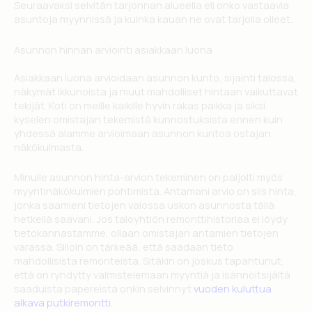
Seuraavaksi selvitän tarjonnan alueella eli onko vastaavia
asuntoja myynnissä ja kuinka kauan ne ovat tarjolla olleet.
Asunnon hinnan arviointi asiakkaan luona
Asiakkaan luona arvioidaan asunnon kunto, sijainti talossa,
näkymät ikkunoista ja muut mahdolliset hintaan vaikuttavat
tekijät. Koti on meille kaikille hyvin rakas paikka ja siksi
kyselen omistajan tekemistä kunnostuksista ennen kuin
yhdessä alamme arvioimaan asunnon kuntoa ostajan
näkökulmasta.
Minulle asunnon hinta-arvion tekeminen on paljolti myös
myyntinäkökulmien pohtimista. Antamani arvio on siis hinta,
jonka saamieni tietojen valossa uskon asunnosta tällä
hetkellä saavani. Jos taloyhtiön remonttihistoriaa ei löydy
tietokannastamme, ollaan omistajan antamien tietojen
varassa. Silloin on tärkeää, että saadaan tieto
mahdollisista remonteista. Sitäkin on joskus tapahtunut,
että on ryhdytty valmistelemaan myyntiä ja isännöitsijältä
saaduista papereista onkin selvinnyt
vuoden kuluttua
alkava putkiremontti
.