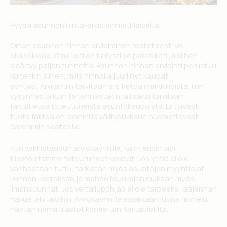
Pyydä asunnon hinta-arvio ammattilaiselta
Oman asunnon hinnan arvioiminen realistisesti voi
olla vaikeaa. Oma koti on tietysti se paras koti ja siihen
sisältyy paljon tunnetta. Asunnon hinnan arviointi perustuu
kuitenkin siihen, millä hinnalla juuri nyt kaupat
syntyisi. Arviointiin tarvitaan siis tietoa markkinoista, niin
kysynnästä kuin tarjonnastakin ja lisäksi tarvitaan
faktatietoa toteutuneista asuntokaupoista. Erityisesti
tuota faktaa on isommilla välitysliikkeillä huomattavasti
paremmin saatavilla.
Kun valmistaudun arviokäynnille, käyn ensin läpi
tilastoistamme toteutuneet kaupat. Jos yhtiö ei ole
vanhastaan tuttu, tarkistan myös asuntojen myyntiajat,
kunnon, kerroksen ja mahdollisuuksien mukaan myös
ilmansuunnat. Jos vertailupohjaa ei ole tarpeeksi laajennan
hakua lähitaloihin. Arviokäynnillä asiakkaan luona monesti
näytän nämä tilastot koneeltani tai tabletilta.