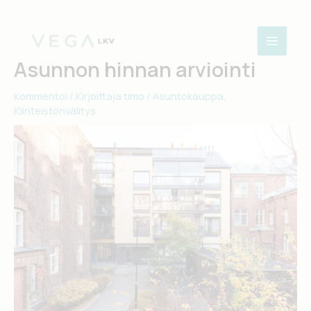
Siirry
sisältöön
Asunnon hinnan arviointi
Kommentoi
/ Kirjoittaja
timo
/
Asuntokauppa
,
Kiinteistönvälitys