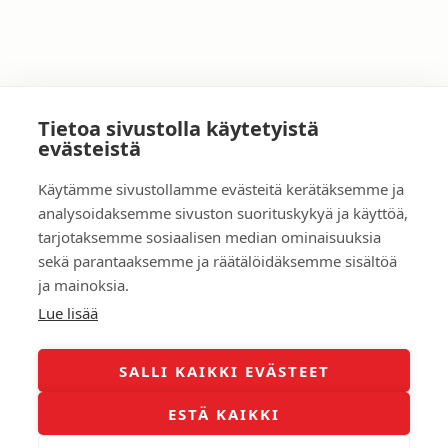
Tietoa sivustolla käytetyistä
←
Edellinen Artikkeli
Seuraava Artikkeli
→
evästeistä
Käytämme sivustollamme evästeitä kerätäksemme ja
Tarina
analysoidaksemme sivuston suorituskykyä ja käyttöä,
Yhteydenotto
Asuntoarvio ilmaiseksi
tarjotaksemme sosiaalisen median ominaisuuksia
Myyntikohteet
sekä parantaaksemme ja räätälöidäksemme sisältöä
ja mainoksia.
Lue lisää
SALLI KAIKKI EVÄSTEET
Copyright © 2026 Timo Kanerva
ESTÄ KAIKKI