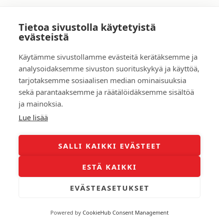
Tietoa sivustolla käytetyistä
←
Edellinen Myyty asunto
Seuraava Myyty asunto
→
evästeistä
Käytämme sivustollamme evästeitä kerätäksemme ja
Tarina
analysoidaksemme sivuston suorituskykyä ja käyttöä,
Yhteydenotto
tarjotaksemme sosiaalisen median ominaisuuksia
Asuntoarvio ilmaiseksi
Myyntikohteet
sekä parantaaksemme ja räätälöidäksemme sisältöä
ja mainoksia.
Lue lisää
SALLI KAIKKI EVÄSTEET
Copyright © 2026 Timo Kanerva
ESTÄ KAIKKI
EVÄSTEASETUKSET
Tietosuojaseloste
Evästeet
Powered by
CookieHub Consent Management