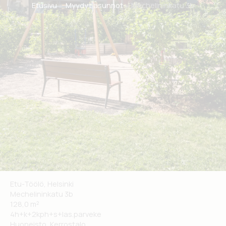
Etusivu
Myydyt asunnot
Mechelininkatu 3b
Etu-Töölö, Helsinki
Mechelininkatu 3b
128,0 m²
4h+k+2kph+s+las.parveke
Huoneisto, Kerrostalo