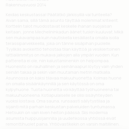
Rakennusvuosi 2014
Keidas keskustassa! Päätätkö järkisyillä vai tunteella?
Aivan sama, sillä tämä asunto täyttää molemmat kriteerit.
Korttelin talot muodostavat keskelle ihanan suojaisan
keitaan, jonne Mechelininkadun äänet tuskin kuuluvat. Mikä
sen mukavampaa kuin nautiskella kesäillasta omalla isolla
terassiparvekkeella, joka on tänne sisäpihan puolelle.
Tyylikäs avokeittiö tehostaa tilan käyttöä ja vesikiertoinen
lattialämmitys on mukava jalkojen alla ympäri vuoden. Kun
pattereita ei ole, niin kalustaminenkin on helpompaa.
Huoneisto on rauhallinen ja seinänaapuri löytyy vain yhden
seinän takaa ja sekin vain muutaman metrin matkalla.
Asunnossa on kaksi tilavaa makuuhuonetta. Kolmas huone
on omalla sisäänkäynnillä ja sen käytössä on oma
kylpyhuone. Tuota huonetta voi käyttää työhuoneena tai
makuuhuoneena. Kotiapulaiselle se olisi sisäyhteyden
vuoksi loistava. Oma sauna, runsaasti säilytystilaa ja
sijainti mitä parhain keskustan palveluiden tuntumassa.
Hietsukin on vain kiven heiton päässä. Siis modernia
asumista huippusijainnilla ja uudehkossa yhtiössä eivät
remonttihuolet paina. Yhtiövastikekin on varsin maltillinen.