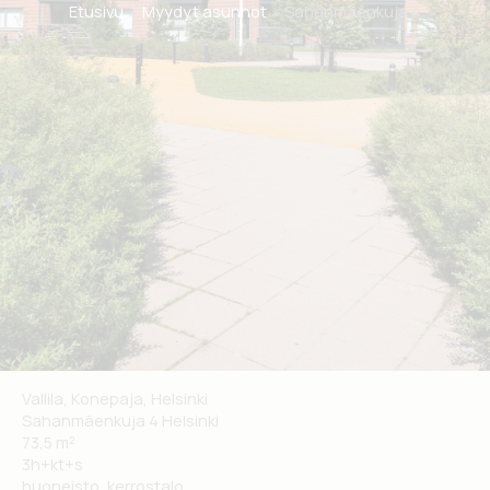
Etusivu
Myydyt asunnot
Sahanmäenkuja 4
Vallila, Konepaja, Helsinki
Sahanmäenkuja 4
Helsinki
73,5 m²
3h+kt+s
huoneisto, kerrostalo