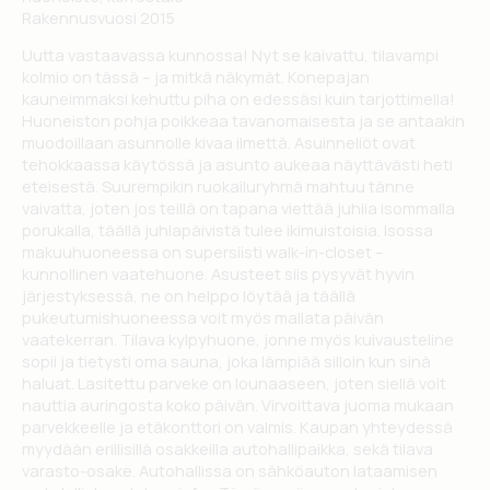
Rakennusvuosi 2015
Uutta vastaavassa kunnossa! Nyt se kaivattu, tilavampi
kolmio on tässä – ja mitkä näkymät. Konepajan
kauneimmaksi kehuttu piha on edessäsi kuin tarjottimella!
Huoneiston pohja poikkeaa tavanomaisesta ja se antaakin
muodoillaan asunnolle kivaa ilmettä. Asuinneliöt ovat
tehokkaassa käytössä ja asunto aukeaa näyttävästi heti
eteisestä. Suurempikin ruokailuryhmä mahtuu tänne
vaivatta, joten jos teillä on tapana viettää juhlia isommalla
porukalla, täällä juhlapäivistä tulee ikimuistoisia. Isossa
makuuhuoneessa on supersiisti walk-in-closet –
kunnollinen vaatehuone. Asusteet siis pysyvät hyvin
järjestyksessä, ne on helppo löytää ja täällä
pukeutumishuoneessa voit myös mallata päivän
vaatekerran. Tilava kylpyhuone, jonne myös kuivausteline
sopii ja tietysti oma sauna, joka lämpiää silloin kun sinä
haluat. Lasitettu parveke on lounaaseen, joten siellä voit
nauttia auringosta koko päivän. Virvoittava juoma mukaan
parvekkeelle ja etäkonttori on valmis. Kaupan yhteydessä
myydään erillisillä osakkeilla autohallipaikka, sekä tilava
varasto-osake. Autohallissa on sähköauton lataamisen