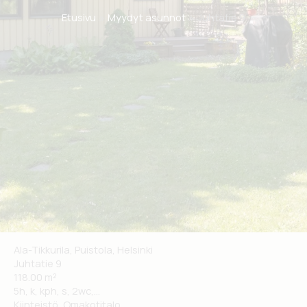
Etusivu
Myydyt asunnot
Juhtatie 9
Ala-Tikkurila, Puistola, Helsinki
Juhtatie 9
118.00 m²
5h, k, kph, s, 2wc,...
Kiinteistö, Omakotitalo