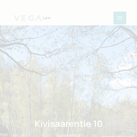
Siirry
sisältöön
Kivisaarentie 10
Kommentoi