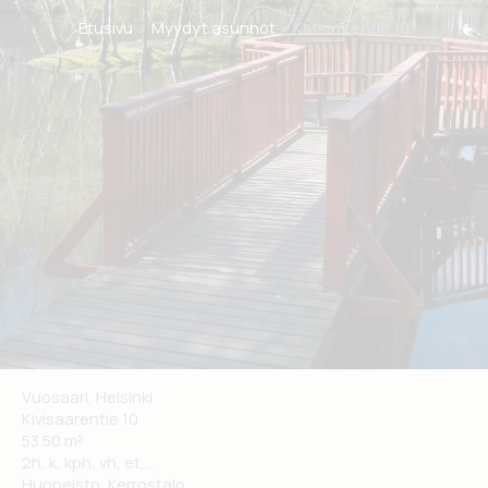
Etusivu
Myydyt asunnot
Kivisaarentie 10
Vuosaari, Helsinki
Kivisaarentie 10
53.50 m²
2h, k, kph, vh, et,...
Huoneisto, Kerrostalo