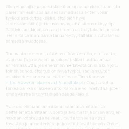
Olen viime aikoina pohdiskellut oman osaamiseni tuomista
paremmin esiin sosiaalisessa mediassa. Miten voisin
tyylikkäästi kertoa kaikille, että olen hyvä
kiinteistönvälittäjä. Halusin myös, että aitous näkyy läpi.
Päädyin mm. kirjoittamaan LinkedIn esittelytekstini uusiksi.
Tein siitä tarinan. Sama tarina löytyy tältäkin sivulta lähes
samassa muodossa.
Tuumasta toimeen ja AAA-malli käytäntöön, eli aitoutta,
avoimuutta ja arvojen mukaisesti. Miksi huutaa omaa
erinomaisuutta, jos enemmän merkitystä on sillä kun joku
toinen sanoo, että tuo on hyvä tyyppi. Täällä muuten
asiakkaiden sanomana mikä mies on Timo Kanerva:
https://www.timokanerva.fi/suositukset/
Omat arvot on
tärkeä palikka ollakseen aito. Kaikkia ei voi miellyttää, joten
omaa viestiä ei tarvitsekaan saada kaikille.
Pyrin siis olemaan oma itseni lisäämättä mitään, tai
peittelemättä mitään. Aidosti ja avoimesti ja omien arvojen
mukaan. Rohkeutta se vaatii, mutta toisaalta viesti
tavoittaa juuri ne ihmiset, jotka ajattelevat samoin. Oman