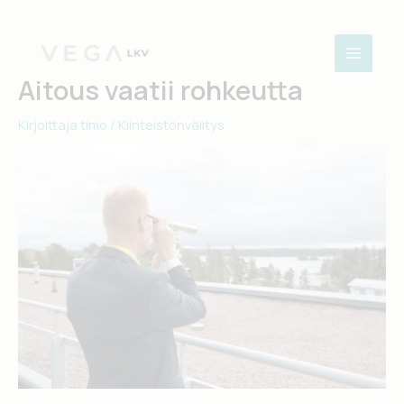
Siirry
sisältöön
Aitous vaatii rohkeutta
Kirjoittaja
timo
/
Kiinteistönvälitys