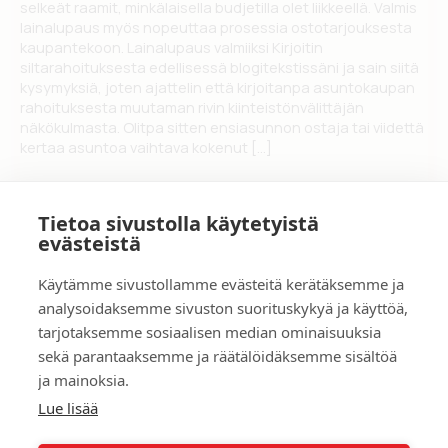
selkeät raamit, minkälaisella budjetilla olet liikkeellä. Valmis
lainalupaus myös nopeuttaa prosessia ostotarjouksesta
kaupantekoon. Lainalupaus valmiiksi Kirjoitin
siltarahoituksesta edellisessä blogitekstissäni ja sain siitä
kysymyksiä, joten ajattelin että kirjoitanpa asuntokaupan
rahoituksesta muutaman rivin kiinteistönvälittäjän
näkökulmasta. Olitpa sitten ensiasunnon ostaja tai viidettä
kertaa asuntoa vaihtava kokenut […]
Asuntokaupan
Lue lisää »
rahoitus
Tietoa sivustolla käytetyistä
valmiiksi
evästeistä
Käytämme sivustollamme evästeitä kerätäksemme ja
Tarina
analysoidaksemme sivuston suorituskykyä ja käyttöä,
Yhteydenotto
tarjotaksemme sosiaalisen median ominaisuuksia
Asuntoarvio ilmaiseksi
Myyntikohteet
sekä parantaaksemme ja räätälöidäksemme sisältöä
ja mainoksia.
Lue lisää