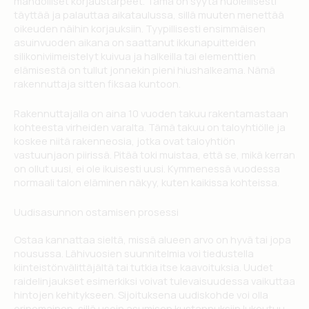
mahdolliset korjaustarpeet. Tämä on syytä huolellisesti
täyttää ja palauttaa aikataulussa, sillä muuten menettää
oikeuden näihin korjauksiin. Tyypillisesti ensimmäisen
asuinvuoden aikana on saattanut ikkunapuitteiden
silikoniviimeistelyt kuivua ja halkeilla tai elementtien
elämisestä on tullut jonnekin pieni hiushalkeama. Nämä
rakennuttaja sitten fiksaa kuntoon.
Rakennuttajalla on aina 10 vuoden takuu rakentamastaan
kohteesta virheiden varalta. Tämä takuu on taloyhtiölle ja
koskee niitä rakenneosia, jotka ovat taloyhtiön
vastuunjaon piirissä. Pitää toki muistaa, että se, mikä kerran
on ollut uusi, ei ole ikuisesti uusi. Kymmenessä vuodessa
normaali talon eläminen näkyy, kuten kaikissa kohteissa.
Uudisasunnon ostamisen prosessi
Ostaa kannattaa sieltä, missä alueen arvo on hyvä tai jopa
nousussa. Lähivuosien suunnitelmia voi tiedustella
kiinteistönvälittäjältä tai tutkia itse kaavoituksia. Uudet
raidelinjaukset esimerkiksi voivat tulevaisuudessa vaikuttaa
hintojen kehitykseen. Sijoituksena uudiskohde voi olla
erinomainen, sillä usein asumisen kustannuksiin lukeutuu