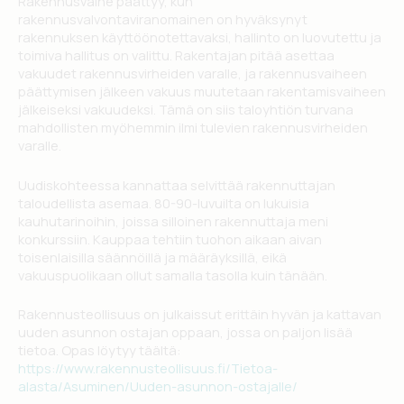
Rakennusvaihe päättyy, kun
rakennusvalvontaviranomainen on hyväksynyt
rakennuksen käyttöönotettavaksi, hallinto on luovutettu ja
toimiva hallitus on valittu. Rakentajan pitää asettaa
vakuudet rakennusvirheiden varalle, ja rakennusvaiheen
päättymisen jälkeen vakuus muutetaan rakentamisvaiheen
jälkeiseksi vakuudeksi. Tämä on siis taloyhtiön turvana
mahdollisten myöhemmin ilmi tulevien rakennusvirheiden
varalle.
Uudiskohteessa kannattaa selvittää rakennuttajan
taloudellista asemaa. 80-90-luvuilta on lukuisia
kauhutarinoihin, joissa silloinen rakennuttaja meni
konkurssiin. Kauppaa tehtiin tuohon aikaan aivan
toisenlaisilla säännöillä ja määräyksillä, eikä
vakuuspuolikaan ollut samalla tasolla kuin tänään.
Rakennusteollisuus on julkaissut erittäin hyvän ja kattavan
uuden asunnon ostajan oppaan, jossa on paljon lisää
tietoa. Opas löytyy täältä:
https://www.rakennusteollisuus.fi/Tietoa-
alasta/Asuminen/Uuden-asunnon-ostajalle/