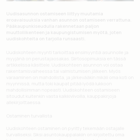
Uudisasunnon ostamiseen liittyy muutamia
eroavaisuuksia vanhan asunnon ostamiseen verrattuna.
Pääkaupunkiseudulla rakennetaan paljon
muuttoliikenteen ja kaupungistumisen myötä, joten
uudiskohteita on tarjolla runsaasti.
Uudiskohteen myynti tarkoittaa ensimyyntiä asunnolle ja
myyjänä on perustajaosakas. Siirtosopimuksia en tässä
artikkelissa käsittele. Uudiskohteen asunnon voi ostaa
rakentamisvaiheessa tai valmistumisen jälkeen. Myös
varaaminen on mahdollista, ja järkevääkin mikäli oma koti on
myynnissä, mutta toki kaupat pitää lyödä lukkoon
mahdollisimman nopeasti. Uudiskohteen ostamiseen
sitoudut kuitenkin vasta kalkkiviivoilla, kauppakirjoja
allekirjoittaessa.
Ostaminen turvallista
Uudiskohteen ostaminen on pyritty tekemään ostajalle
turvalliseksi. Siksi asuntokauppalakiin on kirjoitettu oma