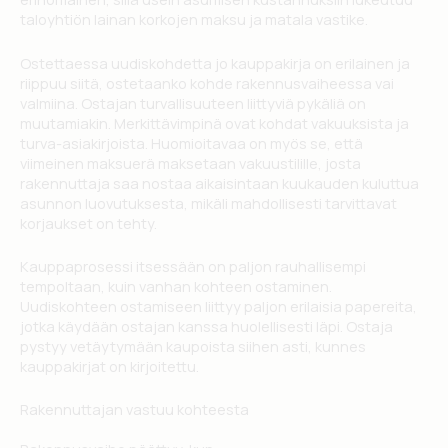
taloyhtiön lainan korkojen maksu ja matala vastike.
Ostettaessa uudiskohdetta jo kauppakirja on erilainen ja
riippuu siitä, ostetaanko kohde rakennusvaiheessa vai
valmiina. Ostajan turvallisuuteen liittyviä pykäliä on
muutamiakin. Merkittävimpinä ovat kohdat vakuuksista ja
turva-asiakirjoista. Huomioitavaa on myös se, että
viimeinen maksuerä maksetaan vakuustilille, josta
rakennuttaja saa nostaa aikaisintaan kuukauden kuluttua
asunnon luovutuksesta, mikäli mahdollisesti tarvittavat
korjaukset on tehty.
Kauppaprosessi itsessään on paljon rauhallisempi
tempoltaan, kuin vanhan kohteen ostaminen.
Uudiskohteen ostamiseen liittyy paljon erilaisia papereita,
jotka käydään ostajan kanssa huolellisesti läpi. Ostaja
pystyy vetäytymään kaupoista siihen asti, kunnes
kauppakirjat on kirjoitettu.
Rakennuttajan vastuu kohteesta