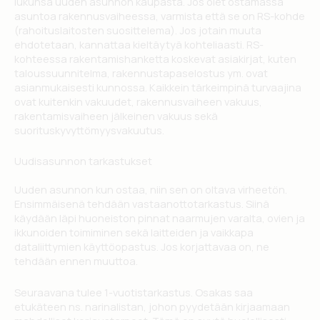
lukunsa uuden asunnon kaupasta. Jos olet ostamassa
asuntoa rakennusvaiheessa, varmista että se on RS-kohde
(rahoituslaitosten suosittelema). Jos jotain muuta
ehdotetaan, kannattaa kieltäytyä kohteliaasti. RS-
kohteessa rakentamishanketta koskevat asiakirjat, kuten
taloussuunnitelma, rakennustapaselostus ym. ovat
asianmukaisesti kunnossa. Kaikkein tärkeimpinä turvaajina
ovat kuitenkin vakuudet, rakennusvaiheen vakuus,
rakentamisvaiheen jälkeinen vakuus sekä
suorituskyvyttömyysvakuutus.
Uudisasunnon tarkastukset
Uuden asunnon kun ostaa, niin sen on oltava virheetön.
Ensimmäisenä tehdään vastaanottotarkastus. Siinä
käydään läpi huoneiston pinnat naarmujen varalta, ovien ja
ikkunoiden toimiminen sekä laitteiden ja vaikkapa
dataliittymien käyttöopastus. Jos korjattavaa on, ne
tehdään ennen muuttoa.
Seuraavana tulee 1-vuotistarkastus. Osakas saa
etukäteen ns. narinalistan, johon pyydetään kirjaamaan