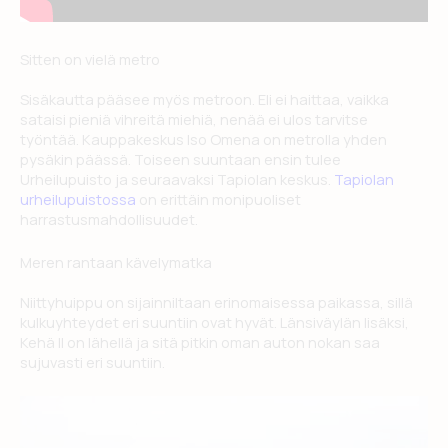
Sitten on vielä metro
Sisäkautta pääsee myös metroon. Eli ei haittaa, vaikka
sataisi pieniä vihreitä miehiä, nenää ei ulos tarvitse
työntää. Kauppakeskus Iso Omena on metrolla yhden
pysäkin päässä. Toiseen suuntaan ensin tulee
Urheilupuisto ja seuraavaksi Tapiolan keskus.
Tapiolan
urheilupuistossa
on erittäin monipuoliset
harrastusmahdollisuudet.
Meren rantaan kävelymatka
Niittyhuippu on sijainniltaan erinomaisessa paikassa, sillä
kulkuyhteydet eri suuntiin ovat hyvät. Länsiväylän lisäksi,
Kehä II on lähellä ja sitä pitkin oman auton nokan saa
sujuvasti eri suuntiin.