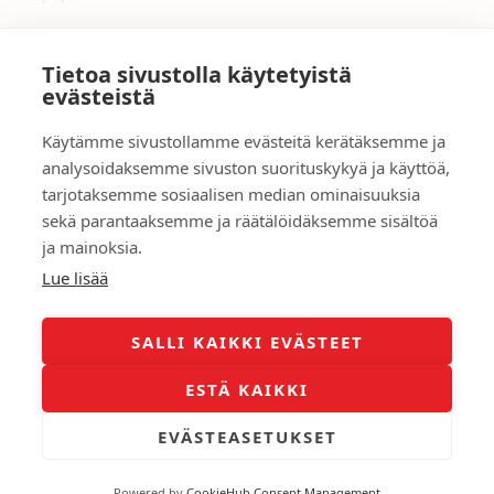
Tietoa sivustolla käytetyistä
←
Edellinen Artikkeli
Seuraava Artikkeli
→
evästeistä
Käytämme sivustollamme evästeitä kerätäksemme ja
Tarina
analysoidaksemme sivuston suorituskykyä ja käyttöä,
Yhteydenotto
tarjotaksemme sosiaalisen median ominaisuuksia
Asuntoarvio ilmaiseksi
Myyntikohteet
sekä parantaaksemme ja räätälöidäksemme sisältöä
ja mainoksia.
Lue lisää
SALLI KAIKKI EVÄSTEET
Copyright © 2026 Timo Kanerva
ESTÄ KAIKKI
EVÄSTEASETUKSET
Tietosuojaseloste
Evästeet
Powered by
CookieHub Consent Management