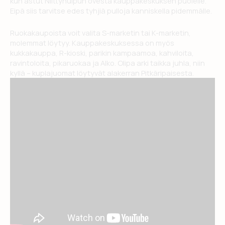
kun astut Niittyhuipun ovesta kauppakeskuksen puolelle.
Eipä siis tarvitse edes tyhjiä pulloja kanniskella pidemmälle.
Ruokakaupoista voit valita S-marketin tai K-marketin,
molemmat löytyy. Kauppakeskuksessa on myös
kukkakauppa, R-kioski, parikin kampaamoa, kahviloita,
ravintoloita, pikaruokaa ja Alko. Olipa arki taikka juhla, niin
kyllä – kuplajuomat löytyvät alakerran Pitkäripaisesta.