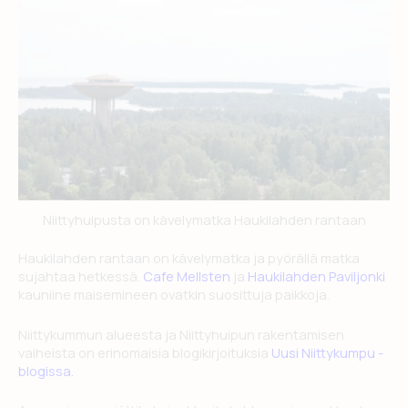
Niittyhuipusta on kävelymatka Haukilahden rantaan
Haukilahden rantaan on kävelymatka ja pyörällä matka
sujahtaa hetkessä.
Cafe Mellsten
ja
Haukilahden Paviljonki
kauniine maisemineen ovatkin suosittuja paikkoja.
Niittykummun alueesta ja Niittyhuipun rakentamisen
vaiheista on erinomaisia blogikirjoituksia
Uusi Niittykumpu -
blogissa.