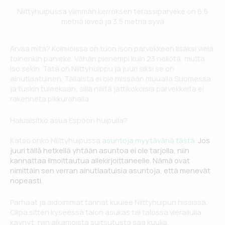
Niittyhuipussa ylimmän kerroksen terassiparveke on 6,5
metriä leveä ja 3,5 metriä syvä
Arvaa mitä? Kolmioissa on tuon ison parvekkeen lisäksi vielä
toinenkin parveke. Vähän pienempi kuin 23 neliötä, mutta
iso sekin. Tätä on Niittyhuippu ja juuri siksi se on
ainutlaatuinen. Tällaista ei ole missään muualla Suomessa
ja tuskin tuleekaan, sillä näitä jättikokoisia parvekkeita ei
rakenneta pikkurahalla.
Haluaisitko asua Espoon huipulla?
Katso onko Niittyhuipussa
asuntoja myytävänä tästä.
Jos
juuri tällä hetkellä yhtään asuntoa ei ole tarjolla, niin
kannattaa ilmoittautua allekirjoittaneelle. Nämä ovat
nimittäin sen verran ainutlaatuisia asuntoja, että menevät
nopeasti.
Parhaat ja aidoimmat tarinat kuulee Niittyhuipun hississä.
Olipa sitten kyseessä talon asukas tai talossa vierailulla
käynyt, niin aikamoista suitsutusta saa kuulla.