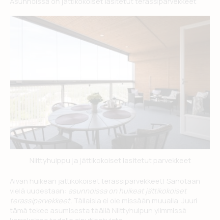
Asunnoissa on jättikokoiset lasitetut terassiparvekkeet
Niittyhuippu ja jättikokoiset lasitetut parvekkeet
Aivan huikean jättikokoiset terassiparvekkeet! Sanotaan
vielä uudestaan:
asunnoissa on huikeat jättikokoiset
terassiparvekkeet.
Tällaisia ei ole missään muualla. Juuri
tämä tekee asumisesta täällä Niittyhuipun ylimmissä
kerroksissa todella ainutlaatuista.