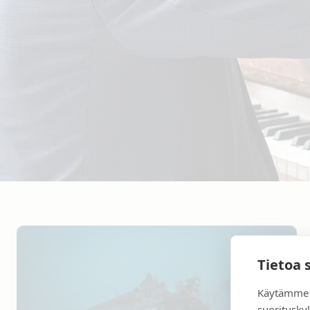
Tietoa 
Käytämme 
suoritusky