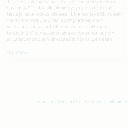
Toivooko välittäjä salaa, että ei törmäisi sinuun enää
näytöissä? Vastaa alla oleviin kysymyksiin totta vai
tarua ja laske lopuksi pisteesi! 1. Menet näyttöihin usein
näyttöajan loppupuolella ja jäät jaarittelemaan
välittäjän kanssa – jutteleminenhan on välittäjän
tehtävä! 2. Olet näytöissä aina varttia ennen näytön
alkua asunnon ovenkahvassa kiinni ja haluat sisään
HALLOWEEN
Lue lisää »
EXTRA!
Testaa,
oletko
sinä
kiinteistönvälittäjän
painajainen
Tarina
Yhteydenotto
Asuntoarvio ilmaisek