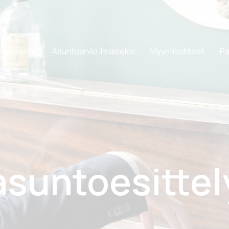
eydenotto
Asuntoarvio ilmaiseksi
Myyntikohteet
Pa
asuntoesittel