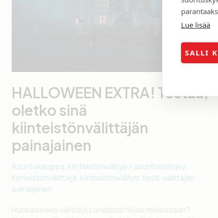
parantaaks
Lue lisää
SALLI 
HALLOWEEN EXTRA! Testaa,
oletko sinä
kiinteistönvälittäjän
painajainen
Asuntokauppa
,
Kiinteistönvälitys
/
asuntoesittely
,
kiinteistönvälittäjä
,
kiinteistönvälitys
,
testi
,
välittäjän
painajainen
Huokaiseeko välittäjä kohdallasi hiljaa mielessään?