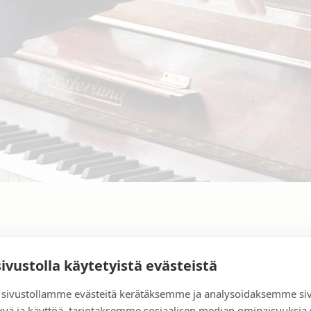
sivustolla käytetyistä evästeistä
sivustollamme evästeitä kerätäksemme ja analysoidaksemme si
kyä ja käyttöä, tarjotaksemme sosiaalisen median ominaisuuksia