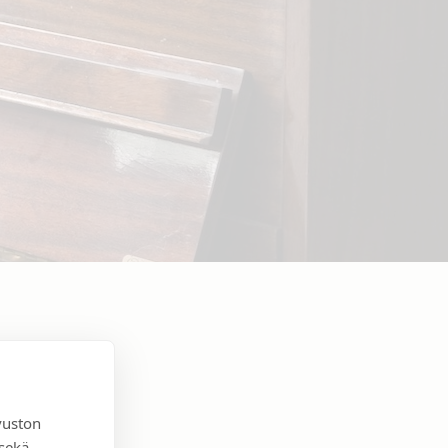
vuston
 sekä