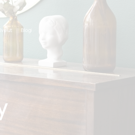
lvelut
Blogi
y