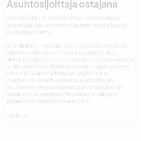
Asuntosijoittaja ostajana
Asuntokauppa
,
Kiinteistönvälitys
/
asuntokauppa
,
asuntosijoittaja
,
asuntosijoittaminen
,
nopeat kaupat
,
sijoitussuunnitelma
Aina silloin tällöin käy niin, että myytävästä kohteesta
kiinnostuu ammattimainen asuntosijoittaja. Hyvä
kiinteistönvälittäjä ei kuitenkaan ota helppoja kauppoja
kotiin, vaan katsoo tilanteen mukaan myyjälle parhaan
ratkaisun. Asuntosijoittajia on nykyään paljon
liikenteessä. Usein tavoitteena on löytää hyvin
edullinen kohde, joka ostetaan alle markkinahinnan.
Kohde voi olla isoa remonttia vaativa tai vaikkapa
pitkään myynnissä ollut asunto, joka
Asuntosijoittaja
Lue lisää »
ostajana