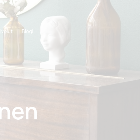
lvelut
Blogi
inen