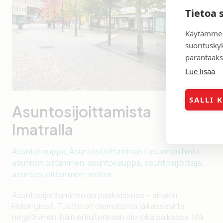
Tietoa 
Käytämme 
suoritusky
parantaaks
Lue lisää
SALLI 
Asuntosijoittamista
Imatralla
Asuntokauppa
,
Asuntosijoittaminen
/
asunnon hinta
,
asunnon ostaminen
,
asuntokauppa
,
asuntosijoittaja
,
asuntosijoittaminen
,
imatra
Asuntosijoittaminen on paskabisnes – ainakin
Helsingissä. Tuotto on olematonta ja kassavirta
negatiivinen. Näin ei kuitenkaan ole joka paikassa. Mä