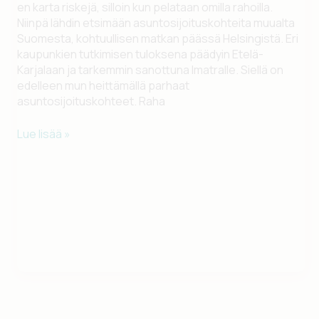
en karta riskejä, silloin kun pelataan omilla rahoilla.
Niinpä lähdin etsimään asuntosijoituskohteita muualta
Suomesta, kohtuullisen matkan päässä Helsingistä. Eri
kaupunkien tutkimisen tuloksena päädyin Etelä-
Karjalaan ja tarkemmin sanottuna Imatralle. Siellä on
edelleen mun heittämällä parhaat
asuntosijoituskohteet. Raha
Asuntosijoittamista
Lue lisää »
Imatralla