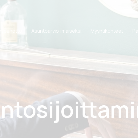
eydenotto
Asuntoarvio ilmaiseksi
Myyntikohteet
Pa
ntosijoittam