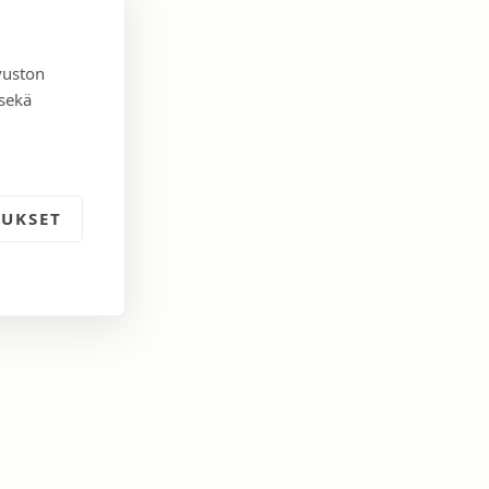
vuston
 sekä
TUKSET