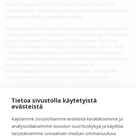
Asuntokauppa
,
Kiinteistönvälitys
/
asunnon arviointi
,
asunnon arvo
,
asunnon myynti
,
asuntokauppa
,
hinta-arvio
,
kiinteistönvälittäjä
,
kiinteistönvälitys
Pyydä asunnon hinta-arvio ammattilaiselta Oman asunnon
hinnan arvioiminen realistisesti voi olla vaikeaa. Oma koti on
tietysti se paras koti ja siihen sisältyy paljon tunnetta.
Asunnon hinnan arviointi perustuu kuitenkin siihen, millä
hinnalla juuri nyt kaupat syntyisi. Arviointiin tarvitaan siis
tietoa markkinoista, niin kysynnästä kuin tarjonnastakin ja
lisäksi tarvitaan faktatietoa toteutuneista
asuntokaupoista. Erityisesti tuota faktaa on isommilla
välitysliikkeillä huomattavasti paremmin saatavilla.
Asunnon
Lue lisää »
hinnan
Tietoa sivustolla käytetyistä
arviointi
evästeistä
Käytämme sivustollamme evästeitä kerätäksemme ja
Tarina
analysoidaksemme sivuston suorituskykyä ja käyttöä,
Yhteydenotto
Asuntoarvio ilmaiseksi
tarjotaksemme sosiaalisen median ominaisuuksia