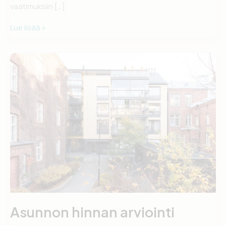
vaatimuksiin […]
Uudisasunto
Lue lisää »
tulee
halvemmaksi
Asunnon hinnan arviointi