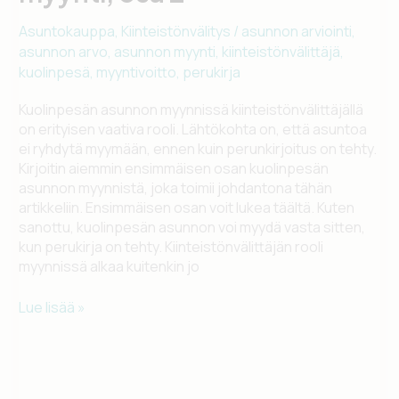
Asuntokauppa
,
Kiinteistönvälitys
/
asunnon arviointi
,
asunnon arvo
,
asunnon myynti
,
kiinteistönvälittäjä
,
kuolinpesä
,
myyntivoitto
,
perukirja
Kuolinpesän asunnon myynnissä kiinteistönvälittäjällä
on erityisen vaativa rooli. Lähtökohta on, että asuntoa
ei ryhdytä myymään, ennen kuin perunkirjoitus on tehty.
Kirjoitin aiemmin ensimmäisen osan kuolinpesän
asunnon myynnistä, joka toimii johdantona tähän
artikkeliin. Ensimmäisen osan voit lukea täältä. Kuten
sanottu, kuolinpesän asunnon voi myydä vasta sitten,
kun perukirja on tehty. Kiinteistönvälittäjän rooli
myynnissä alkaa kuitenkin jo
Kuolinpesän
Lue lisää »
asunnon
myynti,
osa
2