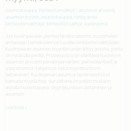
Asuntokauppa
,
Kiinteistönvälitys
/
asunnon arviointi
,
asunnon myynti
,
asuntokauppa
,
hinta-arvio
,
kiinteistönvälittäjä
,
kiinteistönvälitys
,
kuolinpesä
Jos kuolinpesään jää myytäväksi asunto, suosittelen
antamaan toimeksiannon hyvälle kiinteistönvälittäjälle.
Kuolinpesän asunnon myyntiin usein liittyy asioita, joista
on hyvä olla perillä. Prosessissa on otettava huomioon
asunnon arviointi perukirjaa varten, perhetilanteet ja
jopa asunnon tyhjennys sekä myyntikuntoon
laittaminen. Kuolinpesän asuntoa tai kiinteistöä ei
kannata myydä itse, suruaikana on paljon muitakin
asioita hoidettavana. Myyntikuntoon laittaminen ja
asunnon
Kuolinpesän
Lue lisää »
asunnon
myynti,
osa