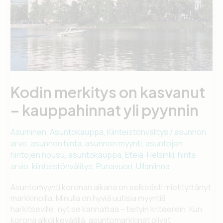
Kodin merkitys on kasvanut
– kauppahinnat yli pyynnin
Asuminen
,
Asuntokauppa
,
Kiinteistönvälitys
/
asunnon
arvo
,
asunnon hinta
,
asunnon myynti
,
asuntojen
hintojen nousu
,
asuntokauppa
,
Etelä-Helsinki
,
hinta-
arvio
,
kiinteistönvälitys
,
Punavuori
,
Ullanlinna
Asuntomyynti koronan aikana on selkeästi mietityttänyt
markkinoilla. Minulla on hyviä uutisia myyntiä
harkitseville: nyt se kannattaa – tietyin kriteerein. Kun
korona alkoi keväällä, asuntomarkkinat olivat