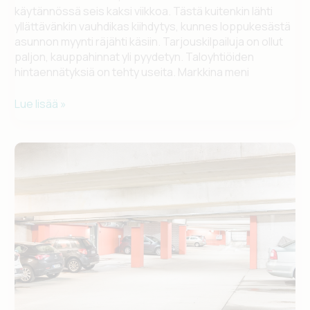
käytännössä seis kaksi viikkoa. Tästä kuitenkin lähti
yllättävänkin vauhdikas kiihdytys, kunnes loppukesästä
asunnon myynti räjähti käsiin. Tarjouskilpailuja on ollut
paljon, kauppahinnat yli pyydetyn. Taloyhtiöiden
hintaennätyksiä on tehty useita. Markkina meni
Kodin
Lue lisää »
merkitys
on
kasvanut
–
kauppahinnat
yli
pyynnin