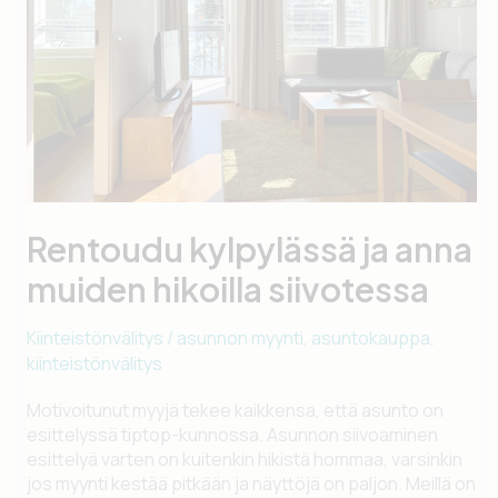
Rentoudu kylpylässä ja anna
muiden hikoilla siivotessa
Kiinteistönvälitys
/
asunnon myynti
,
asuntokauppa
,
kiinteistönvälitys
Motivoitunut myyjä tekee kaikkensa, että asunto on
esittelyssä tiptop-kunnossa. Asunnon siivoaminen
esittelyä varten on kuitenkin hikistä hommaa, varsinkin
jos myynti kestää pitkään ja näyttöjä on paljon. Meillä on