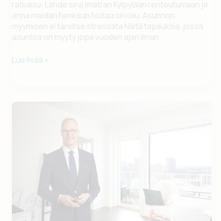
ratkaisu: Lähde sinä Imatran Kylpylään rentoutumaan ja
anna meidän henksun hoitaa siivoilu. Asunnon
myymisen ei tarvitse stressata Näitä tapauksia, jossa
asuntoa on myyty jopa vuoden ajan ilman
Rentoudu
Lue lisää »
kylpylässä
ja
anna
muiden
hikoilla
siivotessa