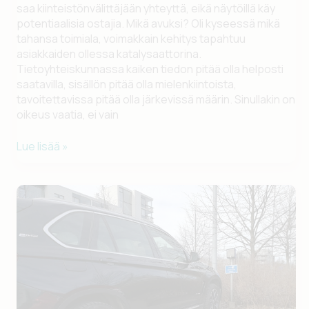
saa kiinteistönvälittäjään yhteyttä, eikä näytöillä käy
potentiaalisia ostajia. Mikä avuksi? Oli kyseessä mikä
tahansa toimiala, voimakkain kehitys tapahtuu
asiakkaiden ollessa katalysaattorina.
Tietoyhteiskunnassa kaiken tiedon pitää olla helposti
saatavilla, sisällön pitää olla mielenkiintoista,
tavoitettavissa pitää olla järkevissä määrin. Sinullakin on
oikeus vaatia, ei vain
Milloin
Lue lisää »
on
aika
vaihtaa
kiinteistönvälittäjää?