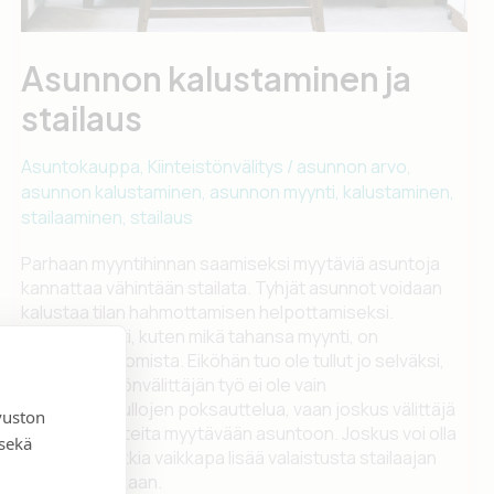
Asunnon kalustaminen ja
stailaus
Asuntokauppa
,
Kiinteistönvälitys
/
asunnon arvo
,
asunnon kalustaminen
,
asunnon myynti
,
kalustaminen
,
stailaaminen
,
stailaus
Parhaan myyntihinnan saamiseksi myytäviä asuntoja
kannattaa vähintään stailata. Tyhjät asunnot voidaan
kalustaa tilan hahmottamisen helpottamiseksi.
Asuntomyynti, kuten mikä tahansa myynti, on
mielikuvien luomista. Eiköhän tuo ole tullut jo selväksi,
että kiinteistönvälittäjän työ ei ole vain
shampanjapullojen poksauttelua, vaan joskus välittäjä
vuston
roudaa kalusteita myytävään asuntoon. Joskus voi olla
 sekä
tarpeen hankkia vaikkapa lisää valaistusta stailaajan
ohjeiden mukaan.