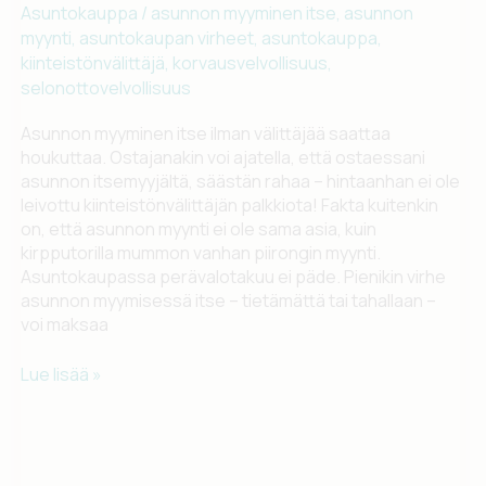
Asuntokauppa
/
asunnon myyminen itse
,
asunnon
myynti
,
asuntokaupan virheet
,
asuntokauppa
,
kiinteistönvälittäjä
,
korvausvelvollisuus
,
selonottovelvollisuus
Asunnon myyminen itse ilman välittäjää saattaa
houkuttaa. Ostajanakin voi ajatella, että ostaessani
asunnon itsemyyjältä, säästän rahaa – hintaanhan ei ole
leivottu kiinteistönvälittäjän palkkiota! Fakta kuitenkin
on, että asunnon myynti ei ole sama asia, kuin
kirpputorilla mummon vanhan piirongin myynti.
Asuntokaupassa perävalotakuu ei päde. Pienikin virhe
asunnon myymisessä itse – tietämättä tai tahallaan –
voi maksaa
Asunnon
Lue lisää »
myyminen
itse
tai
itse