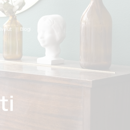
lvelut
Blogi
ti