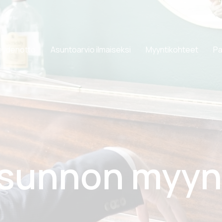
eydenotto
Asuntoarvio ilmaiseksi
Myyntikohteet
Pa
sunnon myyn