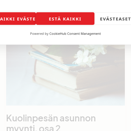
Autojen
Lue lisää »
latauspaikkojen
vaikutus
KAIKKI EVÄSTEET
ESTÄ KAIKKI
EVÄSTEASE
asunnon
arvoon
Powered by
CookieHub Consent Management
Kuolinpesän asunnon
myynti, osa 2