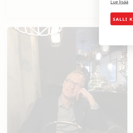
Lue lisää
myynti
koronan
aikana
SALLI 